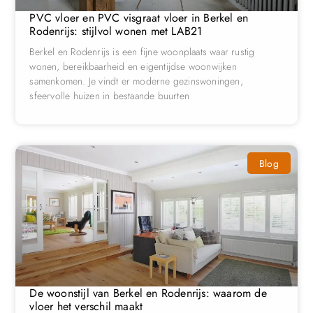
PVC vloer en PVC visgraat vloer in Berkel en
Rodenrijs: stijlvol wonen met LAB21
Berkel en Rodenrijs is een fijne woonplaats waar rustig
wonen, bereikbaarheid en eigentijdse woonwijken
samenkomen. Je vindt er moderne gezinswoningen,
sfeervolle huizen in bestaande buurten
Blog
De woonstijl van Berkel en Rodenrijs: waarom de
vloer het verschil maakt