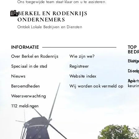
Ons toegewijde team staat klaar om u te assisteren.
BERKEL EN RODENRIJS
ONDERNEMERS
Ontdek Lokale Bedrijven en Diensten
INFORMATIE
TOP
BEDR
Over Berkel en Rodenrijs
Wie zijn we?
Henge
Diëtis
Speciaal in de stad
Registreer
Diere
Loodg
Nieuws
Website index
Apk
Sport
keuri
Beroemdheden
Wij worden ook vermeld op
Weersverwachting
112 meldingen