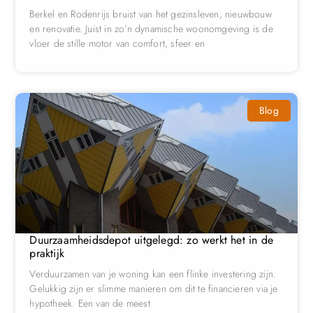
Berkel en Rodenrijs bruist van het gezinsleven, nieuwbouw
en renovatie. Juist in zo’n dynamische woonomgeving is de
vloer de stille motor van comfort, sfeer en
Blog
Duurzaamheidsdepot uitgelegd: zo werkt het in de
praktijk
Verduurzamen van je woning kan een flinke investering zijn.
Gelukkig zijn er slimme manieren om dit te financieren via je
hypotheek. Een van de meest