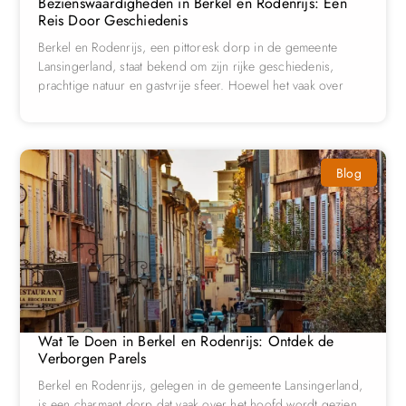
Bezienswaardigheden in Berkel en Rodenrijs: Een
Reis Door Geschiedenis
Berkel en Rodenrijs, een pittoresk dorp in de gemeente
Lansingerland, staat bekend om zijn rijke geschiedenis,
prachtige natuur en gastvrije sfeer. Hoewel het vaak over
Blog
Wat Te Doen in Berkel en Rodenrijs: Ontdek de
Verborgen Parels
Berkel en Rodenrijs, gelegen in de gemeente Lansingerland,
is een charmant dorp dat vaak over het hoofd wordt gezien