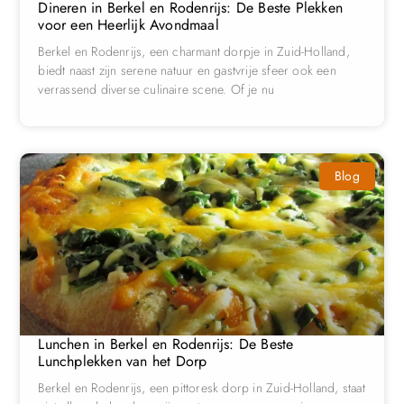
Dineren in Berkel en Rodenrijs: De Beste Plekken
voor een Heerlijk Avondmaal
Berkel en Rodenrijs, een charmant dorpje in Zuid-Holland,
biedt naast zijn serene natuur en gastvrije sfeer ook een
verrassend diverse culinaire scene. Of je nu
Blog
Lunchen in Berkel en Rodenrijs: De Beste
Lunchplekken van het Dorp
Berkel en Rodenrijs, een pittoresk dorp in Zuid-Holland, staat