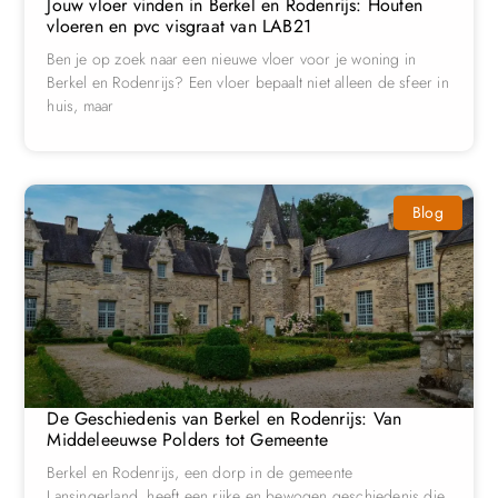
Jouw vloer vinden in Berkel en Rodenrijs: Houten
vloeren en pvc visgraat van LAB21
Ben je op zoek naar een nieuwe vloer voor je woning in
Berkel en Rodenrijs? Een vloer bepaalt niet alleen de sfeer in
huis, maar
Blog
De Geschiedenis van Berkel en Rodenrijs: Van
Middeleeuwse Polders tot Gemeente
Berkel en Rodenrijs, een dorp in de gemeente
Lansingerland, heeft een rijke en bewogen geschiedenis die