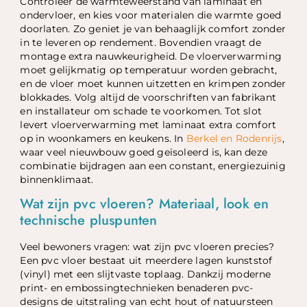
Controleer de warmteweerstand van laminaat en
ondervloer, en kies voor materialen die warmte goed
doorlaten. Zo geniet je van behaaglijk comfort zonder
in te leveren op rendement. Bovendien vraagt de
montage extra nauwkeurigheid. De vloerverwarming
moet gelijkmatig op temperatuur worden gebracht,
en de vloer moet kunnen uitzetten en krimpen zonder
blokkades. Volg altijd de voorschriften van fabrikant
en installateur om schade te voorkomen. Tot slot
levert vloerverwarming met laminaat extra comfort
op in woonkamers en keukens. In
Berkel en Rodenrijs
,
waar veel nieuwbouw goed geïsoleerd is, kan deze
combinatie bijdragen aan een constant, energiezuinig
binnenklimaat.
Wat zijn pvc vloeren? Materiaal, look en
technische pluspunten
Veel bewoners vragen: wat zijn pvc vloeren precies?
Een pvc vloer bestaat uit meerdere lagen kunststof
(vinyl) met een slijtvaste toplaag. Dankzij moderne
print- en embossingtechnieken benaderen pvc-
designs de uitstraling van echt hout of natuursteen