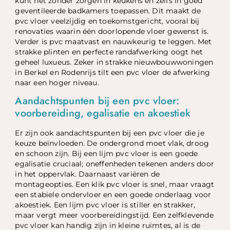
kunt het zonder zorgen in keukens en zelfs in goed
geventileerde badkamers toepassen. Dit maakt de
pvc vloer veelzijdig en toekomstgericht, vooral bij
renovaties waarin één doorlopende vloer gewenst is.
Verder is pvc maatvast en nauwkeurig te leggen. Met
strakke plinten en perfecte randafwerking oogt het
geheel luxueus. Zeker in strakke nieuwbouwwoningen
in Berkel en Rodenrijs tilt een pvc vloer de afwerking
naar een hoger niveau.
Aandachtspunten bij een pvc vloer:
voorbereiding, egalisatie en akoestiek
Er zijn ook aandachtspunten bij een pvc vloer die je
keuze beïnvloeden. De ondergrond moet vlak, droog
en schoon zijn. Bij een lijm pvc vloer is een goede
egalisatie cruciaal; oneffenheden tekenen anders door
in het oppervlak. Daarnaast variëren de
montageopties. Een klik pvc vloer is snel, maar vraagt
een stabiele ondervloer en een goede onderlaag voor
akoestiek. Een lijm pvc vloer is stiller en strakker,
maar vergt meer voorbereidingstijd. Een zelfklevende
pvc vloer kan handig zijn in kleine ruimtes, al is de