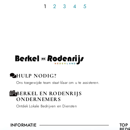
1
2
3
4
5
HULP NODIG?
Ons toegewijde team staat klaar om u te assisteren.
BERKEL EN RODENRIJS
ONDERNEMERS
Ontdek Lokale Bedrijven en Diensten
INFORMATIE
TOP
BEDR