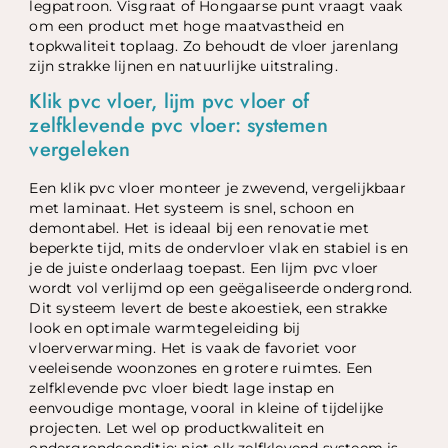
legpatroon. Visgraat of Hongaarse punt vraagt vaak
om een product met hoge maatvastheid en
topkwaliteit toplaag. Zo behoudt de vloer jarenlang
zijn strakke lijnen en natuurlijke uitstraling.
Klik pvc vloer, lijm pvc vloer of
zelfklevende pvc vloer: systemen
vergeleken
Een klik pvc vloer monteer je zwevend, vergelijkbaar
met laminaat. Het systeem is snel, schoon en
demontabel. Het is ideaal bij een renovatie met
beperkte tijd, mits de ondervloer vlak en stabiel is en
je de juiste onderlaag toepast. Een lijm pvc vloer
wordt vol verlijmd op een geëgaliseerde ondergrond.
Dit systeem levert de beste akoestiek, een strakke
look en optimale warmtegeleiding bij
vloerverwarming. Het is vaak de favoriet voor
veeleisende woonzones en grotere ruimtes. Een
zelfklevende pvc vloer biedt lage instap en
eenvoudige montage, vooral in kleine of tijdelijke
projecten. Let wel op productkwaliteit en
ondergrondconditie; niet elk zelfklevend systeem is