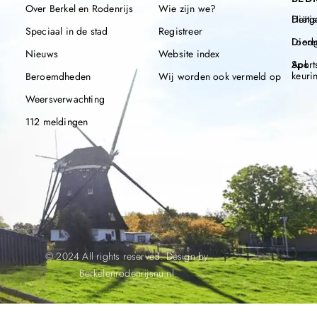
Over Berkel en Rodenrijs
Wie zijn we?
Henge
Diëtis
Speciaal in de stad
Registreer
Diere
Loodg
Nieuws
Website index
Apk
Sport
keuri
Beroemdheden
Wij worden ook vermeld op
Weersverwachting
112 meldingen
© 2024 All rights reserved. Design by
Berkelenrodenrijsnu.nl