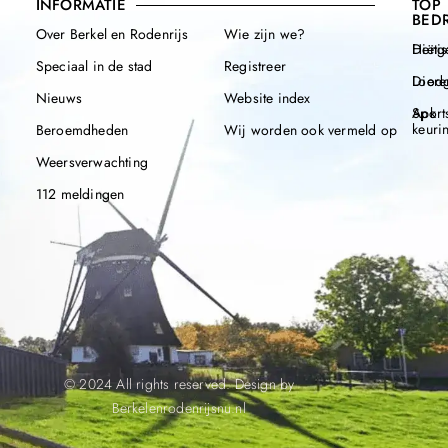
INFORMATIE
TOP
BEDR
Over Berkel en Rodenrijs
Wie zijn we?
Henge
Diëtis
Speciaal in de stad
Registreer
Diere
Loodg
Nieuws
Website index
Apk
Sport
keuri
Beroemdheden
Wij worden ook vermeld op
Weersverwachting
112 meldingen
© 2024 All rights reserved. Design by
Berkelenrodenrijsnu.nl