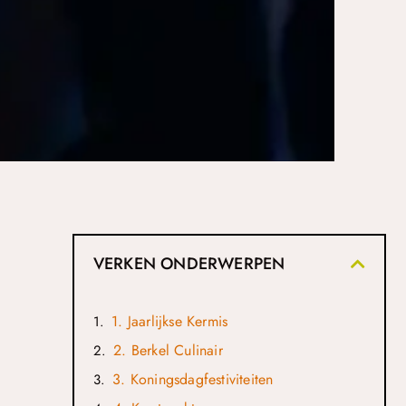
VERKEN ONDERWERPEN
1. Jaarlijkse Kermis
2. Berkel Culinair
3. Koningsdagfestiviteiten