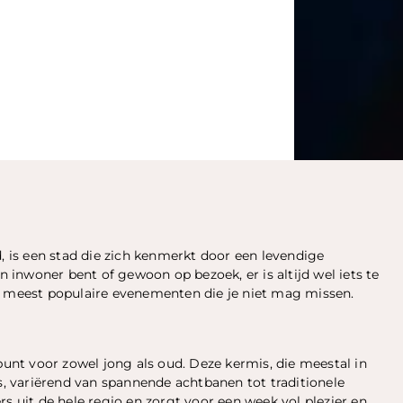
d, is een stad die zich kenmerkt door een levendige
inwoner bent of gewoon op bezoek, er is altijd wel iets te
e meest populaire evenementen die je niet mag missen.
punt voor zowel jong als oud. Deze kermis, die meestal in
es, variërend van spannende achtbanen tot traditionele
s uit de hele regio en zorgt voor een week vol plezier en