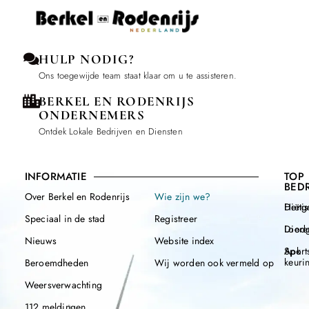
HULP NODIG?
Ons toegewijde team staat klaar om u te assisteren.
BERKEL EN RODENRIJS
ONDERNEMERS
Ontdek Lokale Bedrijven en Diensten
INFORMATIE
TOP
BEDR
Over Berkel en Rodenrijs
Wie zijn we?
Henge
Diëtis
Speciaal in de stad
Registreer
Diere
Loodg
Nieuws
Website index
Apk
Sport
keuri
Beroemdheden
Wij worden ook vermeld op
Weersverwachting
112 meldingen