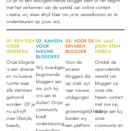
Of je nu een doorgewinterde blogger bent of net begint
met het verkennen van de wereld van online content
creatie, wij staan altijd klaar om je te verwelkomen en te
ondersteunen op jouw reis.
01: EEN PLEK
02: KANSEN
03: VOOR DE
04: LAAT
VOOR
VOOR
ERVAREN
JOUW STEM
IEDEREEN
NIEUWE
BLOGGER
HOREN
BLOGGERS
Onze blogsite
Voor de
Ontdek de
Wij moedigen
is een diverse
ervaren
opwindende
beginnende
en inclusieve
bloggers die
wereld van
bloggers aan
ruimte waar
op zoek zijn
bloggen op
om zich bij
alle stemmen
naar nieuwe
onze site.
ons aan te
gehoord
uitdagingen
Neem contact
sluiten! Onze
worden. Of je
en
met ons op,
community
nu schrijft
groeimogelijkheden,
sluit je aan bij
biedt
over lifestyle,
bieden wij
onze
ondersteuning,
beauty,
een platform
community en
begeleiding