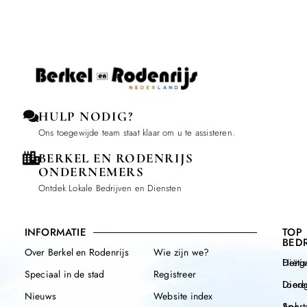
HULP NODIG?
Ons toegewijde team staat klaar om u te assisteren.
BERKEL EN RODENRIJS
ONDERNEMERS
Ontdek Lokale Bedrijven en Diensten
INFORMATIE
TOP
BEDR
Over Berkel en Rodenrijs
Wie zijn we?
Henge
Diëtis
Speciaal in de stad
Registreer
Diere
Loodg
Nieuws
Website index
Apk
Sport