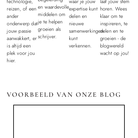
technologie,
waar je jouw
laat jouw stem
en waardevolle
reizen, of een
expertise kunt
horen. Wees
middelen om
ander
delen en
klaar om te
je te helpen
onderwerp dat
nieuwe
inspireren, te
groeien als
jouw passie
samenwerkingen
delen en te
schrijver.
aanwakkert, er
kunt
groeien - de
is altijd een
verkennen.
blogwereld
plek voor jou
wacht op jou!
hier.
VOORBEELD VAN ONZE BLOG