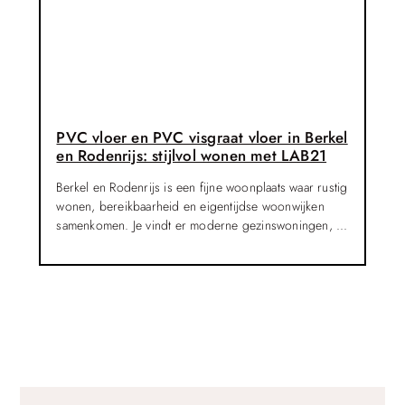
PVC vloer en PVC visgraat vloer in Berkel
Un
en Rodenrijs: stijlvol wonen met LAB21
co
Berkel en Rodenrijs is een fijne woonplaats waar rustig
Een
wonen, bereikbaarheid en eigentijdse woonwijken
hui
samenkomen. Je vindt er moderne gezinswoningen, ...
voo