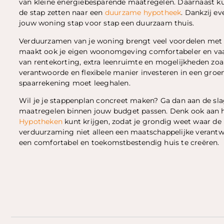
van kleine energiebesparende maatregelen. Daarnaast k
de stap zetten naar een
duurzame hypotheek
. Dankzij e
jouw woning stap voor stap een duurzaam thuis.
Verduurzamen van je woning brengt veel voordelen met zi
maakt ook je eigen woonomgeving comfortabeler en vaa
van rentekorting, extra leenruimte en mogelijkheden zo
verantwoorde en flexibele manier investeren in een groe
spaarrekening moet leeghalen.
Wil je je stappenplan concreet maken? Ga dan aan de s
maatregelen binnen jouw budget passen. Denk ook aan het
Hypotheken
kunt krijgen, zodat je grondig weet waar de m
verduurzaming niet alleen een maatschappelijke verantwo
een comfortabel en toekomstbestendig huis te creëren.