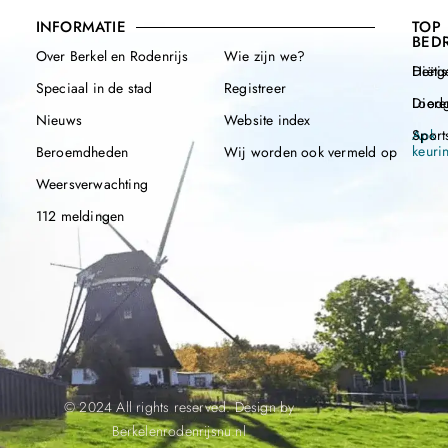
INFORMATIE
TOP
BEDR
Over Berkel en Rodenrijs
Wie zijn we?
Henge
Diëtis
Speciaal in de stad
Registreer
Diere
Loodg
Nieuws
Website index
Apk
Sport
keuri
Beroemdheden
Wij worden ook vermeld op
Weersverwachting
112 meldingen
© 2024 All rights reserved. Design by
Berkelenrodenrijsnu.nl