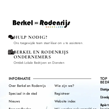
HULP NODIG?
Ons toegewijde team staat klaar om u te assisteren.
BERKEL EN RODENRIJS
ONDERNEMERS
Ontdek Lokale Bedrijven en Diensten
INFORMATIE
TOP
BEDR
Over Berkel en Rodenrijs
Wie zijn we?
Henge
Diëtis
Speciaal in de stad
Registreer
Diere
Loodg
Nieuws
Website index
Apk
Sport
keuri