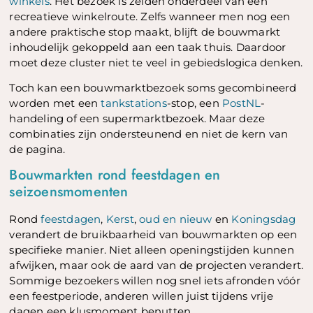
winkels
. Het bezoek is zelden onderdeel van een
recreatieve winkelroute. Zelfs wanneer men nog een
andere praktische stop maakt, blijft de bouwmarkt
inhoudelijk gekoppeld aan een taak thuis. Daardoor
moet deze cluster niet te veel in gebiedslogica denken.
Toch kan een bouwmarktbezoek soms gecombineerd
worden met een
tankstations
-stop, een
PostNL
-
handeling of een supermarktbezoek. Maar deze
combinaties zijn ondersteunend en niet de kern van
de pagina.
Bouwmarkten rond feestdagen en
seizoensmomenten
Rond
feestdagen
,
Kerst
,
oud en nieuw
en
Koningsdag
verandert de bruikbaarheid van bouwmarkten op een
specifieke manier. Niet alleen openingstijden kunnen
afwijken, maar ook de aard van de projecten verandert.
Sommige bezoekers willen nog snel iets afronden vóór
een feestperiode, anderen willen juist tijdens vrije
dagen een klusmoment benutten.