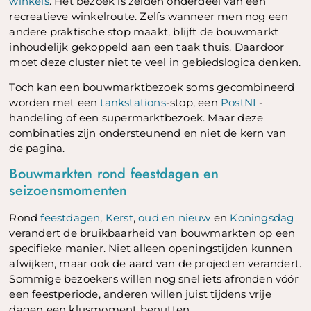
winkels
. Het bezoek is zelden onderdeel van een
recreatieve winkelroute. Zelfs wanneer men nog een
andere praktische stop maakt, blijft de bouwmarkt
inhoudelijk gekoppeld aan een taak thuis. Daardoor
moet deze cluster niet te veel in gebiedslogica denken.
Toch kan een bouwmarktbezoek soms gecombineerd
worden met een
tankstations
-stop, een
PostNL
-
handeling of een supermarktbezoek. Maar deze
combinaties zijn ondersteunend en niet de kern van
de pagina.
Bouwmarkten rond feestdagen en
seizoensmomenten
Rond
feestdagen
,
Kerst
,
oud en nieuw
en
Koningsdag
verandert de bruikbaarheid van bouwmarkten op een
specifieke manier. Niet alleen openingstijden kunnen
afwijken, maar ook de aard van de projecten verandert.
Sommige bezoekers willen nog snel iets afronden vóór
een feestperiode, anderen willen juist tijdens vrije
dagen een klusmoment benutten.