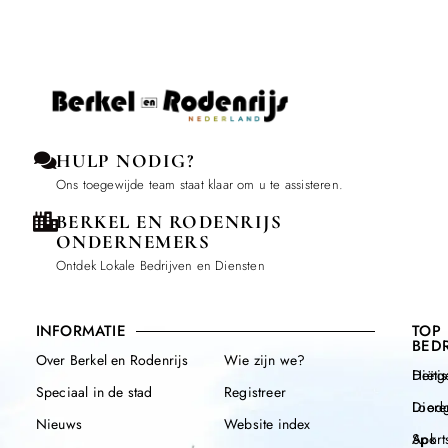
HULP NODIG?
Ons toegewijde team staat klaar om u te assisteren.
BERKEL EN RODENRIJS
ONDERNEMERS
Ontdek Lokale Bedrijven en Diensten
INFORMATIE
TOP
BEDR
Over Berkel en Rodenrijs
Wie zijn we?
Henge
Diëtis
Speciaal in de stad
Registreer
Diere
Loodg
Nieuws
Website index
Apk
Sport