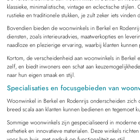
klassieke, minimalistische, vintage en eclectische stijlen
rustieke en traditionele stukken, je zult zeker iets vinden
Bovendien bieden de woonwinkels in Berkel en Rodenrijs
diensten, zoals interieuradvies, maatwerkopties en leveri
naadloze en plezierige ervaring, waarbij klanten kunnen
Kortom, de verscheidenheid aan woonwinkels in Berkel en
zelf, en biedt inwoners een schat aan keuzemogelijkhede
naar hun eigen smaak en stijl.
Specialisaties en focusgebieden van woonw
Woonwinkel in Berkel en Rodenrijs onderscheiden zich 
breed scala aan klanten kunnen bedienen en tegemoet k
Sommige woonwinkels zijn gespecialiseerd in moderne en 
esthetiek en innovatieve materialen. Deze winkels richten 
voor hun huis, met nadruk op functionaliteit en stijl.