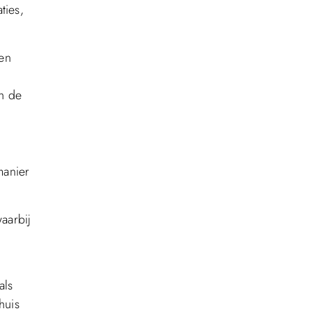
ties,
 en
n de
manier
aarbij
als
huis