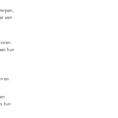
werpen,
aar een
ioren.
aan hun
en en
ten
ns hun