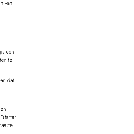
en van
ijs een
ten te
gen dat
n
nen
“starter
maakte