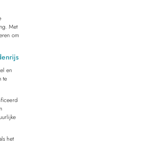
e
ing. Met
ueren om
enrijs
el en
 te
ificeerd
n
urlijke
ls het