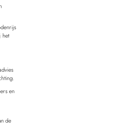
n
denrijs
 het
advies
hting.
pers en
an de