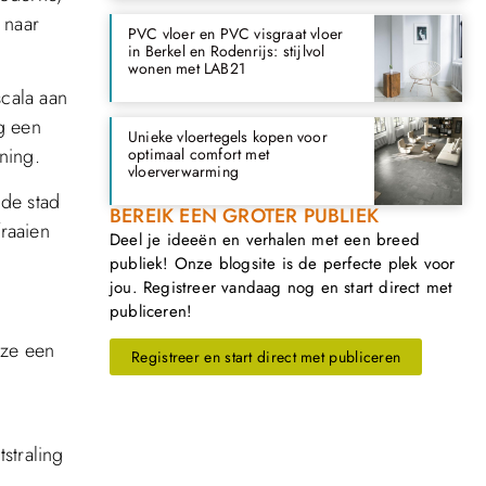
 naar
PVC vloer en PVC visgraat vloer
in Berkel en Rodenrijs: stijlvol
wonen met LAB21
cala aan
ng een
Unieke vloertegels kopen voor
ning.
optimaal comfort met
vloerverwarming
 de stad
BEREIK EEN GROTER PUBLIEK
raaien
Deel je ideeën en verhalen met een breed
publiek! Onze blogsite is de perfecte plek voor
jou. Registreer vandaag nog en start direct met
publiceren!
 ze een
Registreer en start direct met publiceren
tstraling