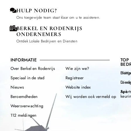
HULP NODIG?
Ons toegewijde team staat klaar om u te assisteren.
BERKEL EN RODENRIJS
ONDERNEMERS
Ontdek Lokale Bedrijven en Diensten
INFORMATIE
TOP
BEDR
Over Berkel en Rodenrijs
Wie zijn we?
Henge
Diëtis
Speciaal in de stad
Registreer
Diere
Loodg
Nieuws
Website index
Apk
Sport
keuri
Beroemdheden
Wij worden ook vermeld op
Weersverwachting
112 meldingen