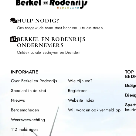
HULP NODIG?
Ons toegewijde team staat klaar om u te assisteren.
BERKEL EN RODENRIJS
ONDERNEMERS
Ontdek Lokale Bedrijven en Diensten
INFORMATIE
TOP
BEDR
Over Berkel en Rodenrijs
Wie zijn we?
Henge
Diëtis
Speciaal in de stad
Registreer
Diere
Loodg
Nieuws
Website index
Apk
Sport
keuri
Beroemdheden
Wij worden ook vermeld op
Weersverwachting
112 meldingen