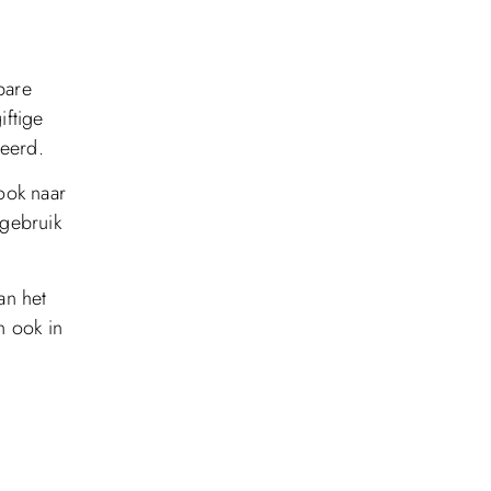
bare
iftige
seerd.
ook naar
 gebruik
an het
n ook in