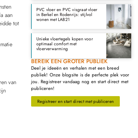
nsten
PVC vloer en PVC visgraat vloer
la aan
in Berkel en Rodenrijs: stijlvol
wonen met LAB21
eidde tot
Unieke vloertegels kopen voor
rmatie
optimaal comfort met
vloerverwarming
BEREIK EEN GROTER PUBLIEK
Deel je ideeën en verhalen met een breed
publiek! Onze blogsite is de perfecte plek voor
ren van
jou. Registreer vandaag nog en start direct met
publiceren!
ijn
Registreer en start direct met publiceren
e