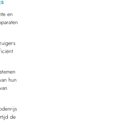
js
nte en
pparaten
zuigers
iciënt
ystemen
 van hun
 van
odenrijs
tijd de