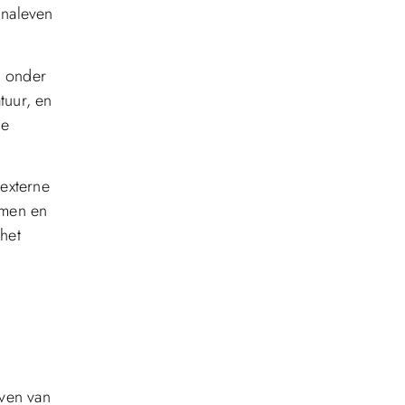
 naleven
n onder
tuur, en
ce
 externe
rmen en
 het
.
aven van