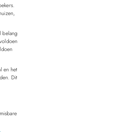
oekers.
huizen,
l belang
 voldoen
oldoen
l en het
den. Dit
nmisbare