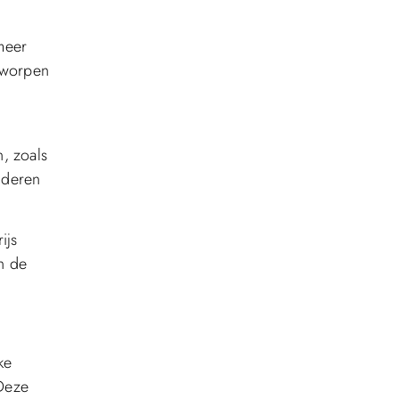
meer
ntworpen
, zoals
ijderen
ijs
n de
ke
 Deze