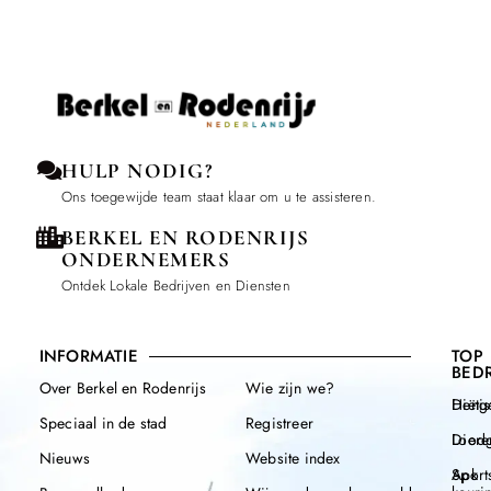
HULP NODIG?
Ons toegewijde team staat klaar om u te assisteren.
BERKEL EN RODENRIJS
ONDERNEMERS
Ontdek Lokale Bedrijven en Diensten
INFORMATIE
TOP
BEDR
Over Berkel en Rodenrijs
Wie zijn we?
Henge
Diëtis
Speciaal in de stad
Registreer
Diere
Loodg
Nieuws
Website index
Apk
Sport