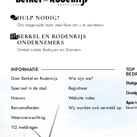
HULP NODIG?
Ons toegewijde team staat klaar om u te assisteren.
BERKEL EN RODENRIJS
ONDERNEMERS
Ontdek Lokale Bedrijven en Diensten
INFORMATIE
TOP
BEDR
Over Berkel en Rodenrijs
Wie zijn we?
Henge
Diëtis
Speciaal in de stad
Registreer
Diere
Loodg
Nieuws
Website index
Apk
Sport
keuri
Beroemdheden
Wij worden ook vermeld op
Weersverwachting
112 meldingen