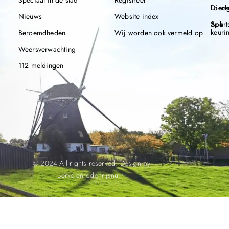
Speciaal in de stad
Registreer
Diere
Loodg
Nieuws
Website index
Apk
Sport
keuri
Beroemdheden
Wij worden ook vermeld op
Weersverwachting
112 meldingen
© 2024 All rights reserved. Design by
Berkelenrodenrijsnu.nl