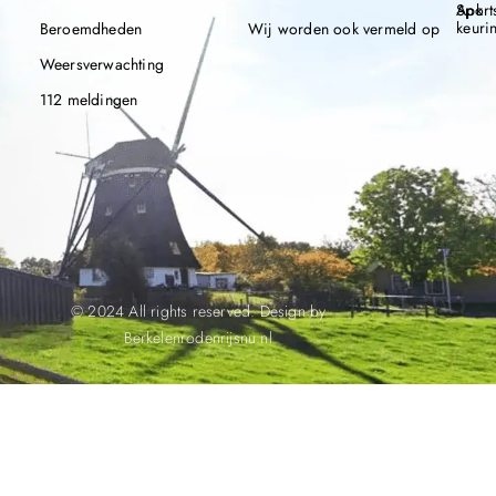
Apk
Sport
keuri
Beroemdheden
Wij worden ook vermeld op
Weersverwachting
112 meldingen
© 2024 All rights reserved. Design by
Berkelenrodenrijsnu.nl