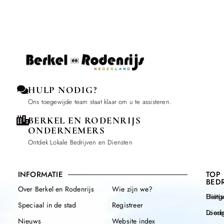
HULP NODIG?
Ons toegewijde team staat klaar om u te assisteren.
BERKEL EN RODENRIJS
ONDERNEMERS
Ontdek Lokale Bedrijven en Diensten
INFORMATIE
TOP
BEDR
Over Berkel en Rodenrijs
Wie zijn we?
Henge
Diëtis
Speciaal in de stad
Registreer
Diere
Loodg
Nieuws
Website index