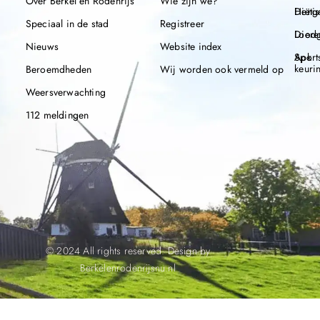
Over Berkel en Rodenrijs
Wie zijn we?
Henge
Diëtis
Speciaal in de stad
Registreer
Diere
Loodg
Nieuws
Website index
Apk
Sport
keuri
Beroemdheden
Wij worden ook vermeld op
Weersverwachting
112 meldingen
© 2024 All rights reserved. Design by
Berkelenrodenrijsnu.nl