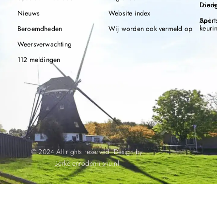
Diere
Loodg
Nieuws
Website index
Apk
Sport
keuri
Beroemdheden
Wij worden ook vermeld op
Weersverwachting
112 meldingen
© 2024 All rights reserved. Design by
Berkelenrodenrijsnu.nl