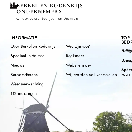
BERKEL EN RODENRIJS
ONDERNEMERS
Ontdek Lokale Bedrijven en Diensten
INFORMATIE
TOP
BEDR
Over Berkel en Rodenrijs
Wie zijn we?
Henge
Diëtis
Speciaal in de stad
Registreer
Diere
Loodg
Nieuws
Website index
Apk
Sport
keuri
Beroemdheden
Wij worden ook vermeld op
Weersverwachting
112 meldingen