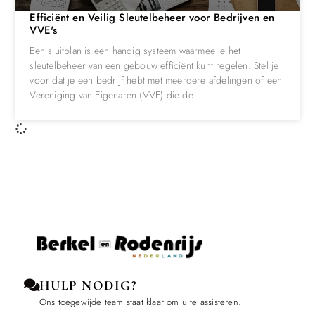
Efficiënt en Veilig Sleutelbeheer voor Bedrijven en
VVE's
Een sluitplan is een handig systeem waarmee je het
sleutelbeheer van een gebouw efficiënt kunt regelen. Stel je
voor dat je een bedrijf hebt met meerdere afdelingen of een
Vereniging van Eigenaren (VVE) die de
HULP NODIG?
Ons toegewijde team staat klaar om u te assisteren.